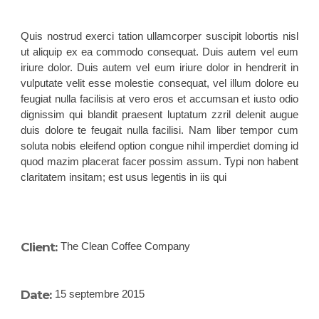
Quis nostrud exerci tation ullamcorper suscipit lobortis nisl
ut aliquip ex ea commodo consequat. Duis autem vel eum
iriure dolor. Duis autem vel eum iriure dolor in hendrerit in
vulputate velit esse molestie consequat, vel illum dolore eu
feugiat nulla facilisis at vero eros et accumsan et iusto odio
dignissim qui blandit praesent luptatum zzril delenit augue
duis dolore te feugait nulla facilisi. Nam liber tempor cum
soluta nobis eleifend option congue nihil imperdiet doming id
quod mazim placerat facer possim assum. Typi non habent
claritatem insitam; est usus legentis in iis qui
Client:
The Clean Coffee Company
Date:
15 septembre 2015