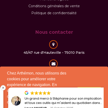
Conditions générales de vente
Politique de confidentialité
Nous contacter
45/47 rue d'Hauteville - 75010 Paris
contact@arthemon.com
Chez Arthémon, nous utilisons des
cookies pour améliorer votre
expérience de navigation. En
continuant à utiliser notre site, vous
01 40 30 25 71
J'accepte !
consentez à l'utilisation des cookies
Un grand merci à Stéphanie pour son implication
conformément à notre politique.
et tous ces outils qui m'aident au quotidien dans
mon travail.