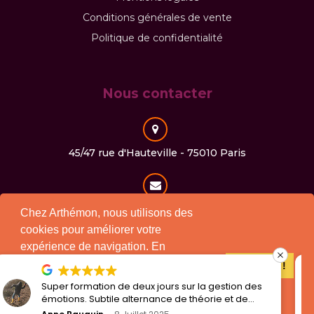
Conditions générales de vente
Politique de confidentialité
Nous contacter
45/47 rue d'Hauteville - 75010 Paris
contact@arthemon.com
Chez Arthémon, nous utilisons des
cookies pour améliorer votre
expérience de navigation. En
continuant à utiliser notre site, vous
01 40 30 25 71
J'accepte !
consentez à l'utilisation des cookies
Super formation de deux jours sur la gestion des
conformément à notre politique.
émotions. Subtile alternance de théorie et de
pratique, on en ressort plein d'énergie !