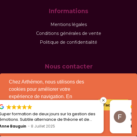
Informations
Mentions légales
Conditions générales de vente
Politique de confidentialité
Nous contacter
Chez Arthémon, nous utilisons des
cookies pour améliorer votre
45/47 rue d'Hauteville - 75010 Paris
expérience de navigation. En
continuant à utiliser notre site, vous
J'accepte !
consentez à l'utilisation des cookies
urs sur la gestion des
Suite a une formation sur la
contact@arthemon.com
conformément à notre politique.
ce de théorie et de
recommande vivement ce cen
in d'énergie !
l'adaptation aux apprenants et
25
Fabian Boutrouille
7 Juillet 2
Politique de confidentialité
d'apprentissage était dès pl
des mises en situations de qu