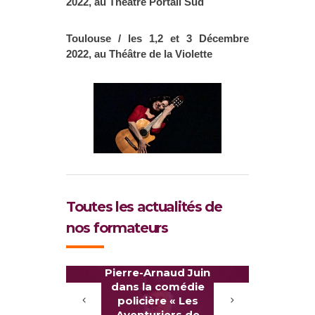
2022, au Théâtre Portail Sud
Toulouse / les 1,2 et 3 Décembre
2022, au Théâtre de la Violette
Toutes les actualités de
nos formateurs
Pierre-Arnaud Juin
Del
dans la comédie
pr
policière « Les
nouve
Aventuriers de